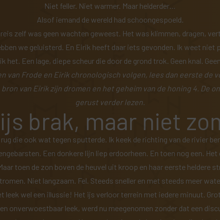
Niet feller. Niet warmer. Maar helderder…
Alsof iemand de wereld had schoongespoeld.
De reis zelf was geen wachten geweest. Het was klimmen, dragen, 
bben we geluisterd. En Eirik heeft daar iets gevonden. Ik weet niet p
ik het. Een lage, diepe scheur die door de grond trok. Geen knal. Gee
en van Frode en Eirik chronologisch volgen, lees dan eerste de v
 bron van Eirik zijn dromen en het geheim van de honing
4.
De on
gerust verder lezen.
ijs brak, maar niet z
ug die ook wat tegen sputterde. Ik keek de richting van de rivier be
ngebarsten. Een donkere lijn liep erdoorheen. En toen nog een. Het
aar toen de zon boven de heuvel uit kroop en haar eerste heldere stra
tromen. Niet langzaam. Fel. Steeds sneller en met steeds meer wate
t leek wel een illussie! Het ijs verloor terrein met iedere minuut. G
t en onverwoestbaar leek, werd nu meegenomen zonder dat een disc