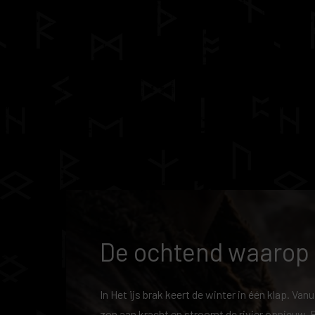
De ochtend waarop h
In Het ijs brak keert de winter in één klap. Van
zon aan kracht en stroomt de rivier opnieuw. E