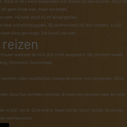
. Alsof er iets werd aangeraakt wat dieper ligt dan spieren. Alsof de
 dit geen einde was, maar een begin.
onden. Hij keek alsof hij dit al had gezien.
haar vrijheid terugpakt. Bij de bron heeft hij iets ontdekt. In zijn
 hem niets gevraagd. Dat hoeft ook niet.
 reizen
ertrouwt wanneer de mist al je zicht wegneemt. De zon klom verder.
 ding. Stromend. Onstuitbaar.
achten zullen koud blijven zolang de winter zich terugtrekt. Dit is
n, door hun verhalen zal leven. Ik keek nog één keer naar de rivier.
s tijd,” zei ik. Eirik knikte. Geen twijfel. Nooit twijfel. De winter
hien wel hervormt.