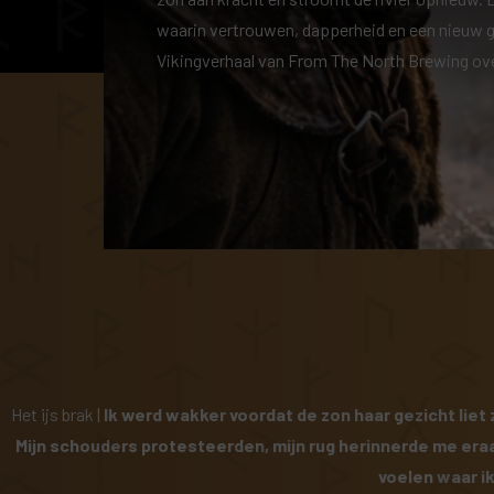
waarin vertrouwen, dapperheid en een nieuw
Vikingverhaal van From The North Brewing over
Het ijs brak |
Ik werd wakker voordat de zon haar gezicht liet z
Mijn schouders protesteerden, mijn rug herinnerde me eraan
voelen waar ik