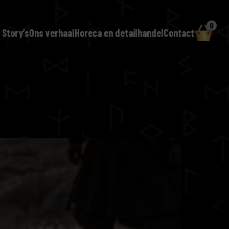
0
 Story’s
Ons verhaal
Horeca en detailhandel
Contact