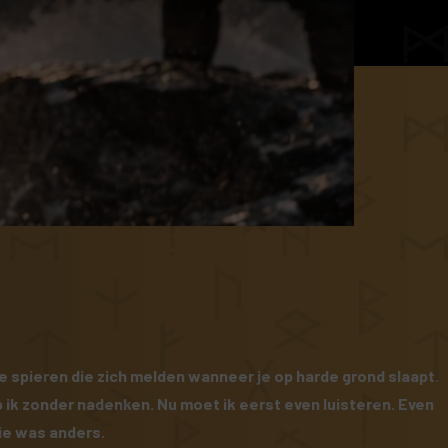
Oude spieren die zich melden wanneer je op harde grond slaapt.
p ik zonder nadenken. Nu moet ik eerst even luisteren. Even
Die was anders.