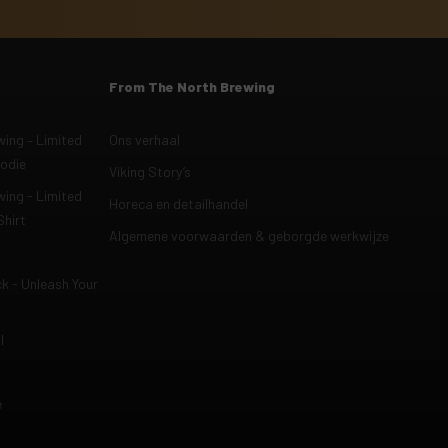
From The North Brewing
ing – Limited
Ons verhaal
oodie
Viking Story’s
ing - Limited
Horeca en detailhandel
Shirt
Algemene voorwaarden & geborgde werkwijze
ck - Unleash Your
l
h
e