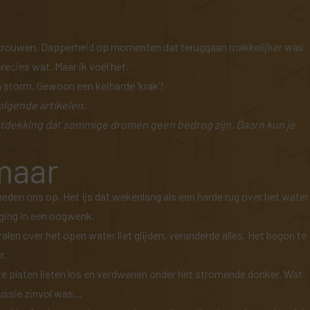
vertrouwen. Dapperheid op momenten dat teruggaan makkelijker was
recies wat. Maar ik voel het.
n storm. Gewoon een keiharde ‘krak’!
olgende artikelen.
tdekking dat sommige dromen geen bedrog zijn
. Daarn kun je
omaar
neden ons op. Het ijs dat wekenlang als een harde rug over het water
 ging in een oogwenk.
len over het open water liet glijden, veranderde alles. Het begon te
r.
rote platen lieten los en verdwenen onder het stromende donker. Wat
ussie zinvol was…