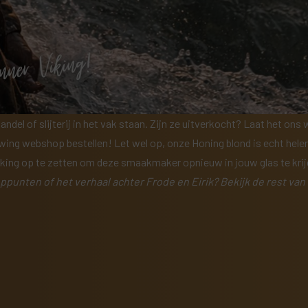
handel of slijterij in het vak staan. Zijn ze uitverkocht? Laat het on
ewing webshop
bestellen! Let wel op, onze Honing blond is echt hele
ing op te zetten om deze smaakmaker opnieuw in jouw glas te kri
oppunten
of het verhaal achter Frode en Eirik? Bekijk de rest van