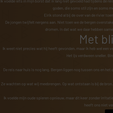
Ik voelde iets in mijn borst dat ik lang niet gevoeld had tijdens de
goden, die soms stil zijn en soms m
Eirik stond al bij de over van de rivier to
De jongen twijfelt nergens aan. Niet toen we de bergen overstaken. 
dromen, in dat wat we daar hebben samen
Met bl
Ik weet niet precies wat hij heeft gevonden, maar ik heb wel een 
Het ijs verdween sneller. Bi
De reis naar huis is nog lang. Bergen liggen nog tussen ons en het
Ze wachten op wat wij meebrengen. Op wat ontstaan is bij de bron. O
Ik voelde mijn oude spieren opnieuw, maar dit keer zonder irritatie.
heeft ons niet ve