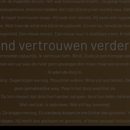
 reis en de maanden ervoor. Het was hernieuwde kracht. Jeugdige kracht
eedogenloos, besloten hadden dat mijn tijd nog niet voorbij was. Dat
en ik naast hem kwam staan. Hij keek niet verrast. Hij keek niet opgew
Niet toen de wind ons bijna terugduwde. En niet nu, terwijl de rivier 
gesteld. Een nieuw recept. Een nieuw vuur in vloeibare vorm. Ik heb
ind vertrouwen verder
vermoeden natuurlijk. Ik vertrouw hem. Blind. Zoals je een kompas v
nnen een uur was de rivier geen gevangen dier meer, maar een levend
Ik ademde diep in.
 dorp. Dagen lopen we nog. Misschien weken. Wind zal ons testen. De n
geen gemakkelijke weg. Maar in het dorp wachten ze.
p iets nieuws dat door hun handen zal gaan, door hun kelen zal brande
Wat vastzat, is gebroken. Wat stil lag, beweegt.
 Ze dragen me nog. En vandaag dragen ze me lichter dan gisteren. “Het i
rslagen. Hij heeft ons geslepen en gevormt, of beter gezegd; missc
Het water dat zolang gevangen zat, stroomt weer…