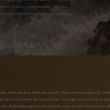
 geheim uit de bron samenkomen. Een rauw
 kracht, hervorming en de lange reis naar huis.
ien. Niet van kou. Niet van geluid. Maar van mijn eigen lijf. 
 dat ik niet meer de jongste ben. Vroeger stond ik op en lie
 sta. Ik draaide mijn hoofd en keek naar de lucht boven ons. 