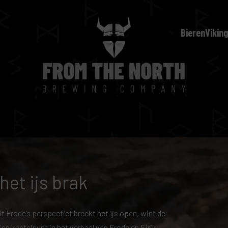
Bieren
Viking
et ijs brak
uit Frode’s perspectief breekt het ijs open, wint de
en kantelpunt in het verhaal van Frode en Eirik