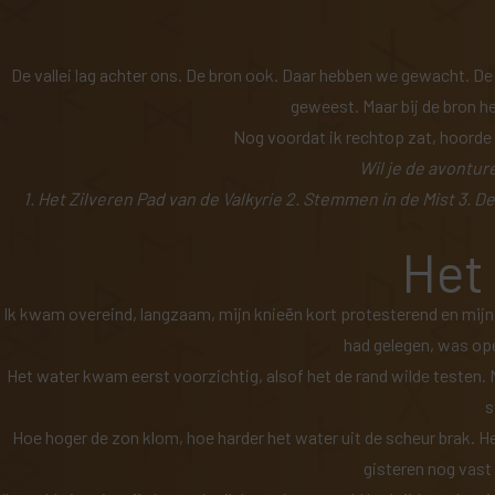
De vallei lag achter ons. De bron ook. Daar hebben we gewacht. 
geweest. Maar bij de bron he
Nog voordat ik rechtop zat, hoorde 
Wil je de avontur
1.
Het Zilveren Pad van de Valkyrie
2.
Stemmen in de Mist
3.
De
Het 
Ik kwam overeind, langzaam, mijn knieën kort protesterend en mijn r
had gelegen, was ope
Het water kwam eerst voorzichtig, alsof het de rand wilde testen. M
s
Hoe hoger de zon klom, hoe harder het water uit de scheur brak. He
gisteren nog vas