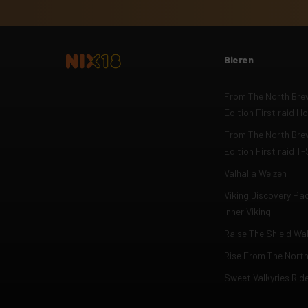
Bieren
From The North Brew
Edition First raid H
From The North Brew
Edition First raid T-
Valhalla Weizen
Viking Discovery Pa
Inner Viking!
Raise The Shield Wal
Rise From The Nort
Sweet Valkyries Rid