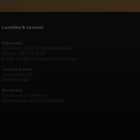
Locaties & contact
Algemeen
Tel Wietse: 06 30 36 68 58 (WB Sales)
Tel Lars: 06 41 12 10 39
E-mail:
info@fromthenorthbrewing.com
Locatie Roden
Leeksterweg 22
9301AN Roden
Brouwerij
KVK Nummer: 68466447
BTW Nummer: NL002223921B55