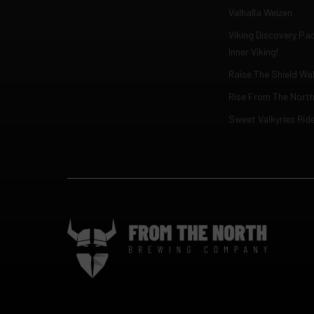
Valhalla Weizen
Viking Discovery Pa
Inner Viking!
Raise The Shield Wal
Rise From The Nort
Sweet Valkyries Rid