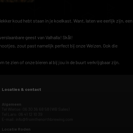
lekker koud hebt staan in je koelkast. Want, laten we eerlijk zijn, een
erslaanbare geest van Valhalla! Skål!
lnootjes, zout past namelijk perfect bij onze Weizen. Ook die
m te zien of onze bieren al bij jou in de buurt verkrijgbaar zijn.
Locaties & contact
Algemeen
Tel Wietse: 06 30 36 68 58 (WB Sales)
Tel Lars: 06 41 12 10 39
E-mail:
info@fromthenorthbrewing.com
Locatie Roden