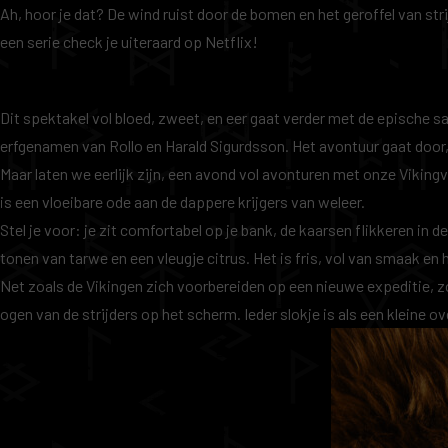
Ah, hoor je dat? De wind ruist door de bomen en het geroffel van stri
een serie check je uiteraard op Netflix!
Dit spektakel vol bloed, zweet, en eer gaat verder met de epische sag
erfgenamen van Rollo
en Harald Sigurdsson. Het avontuur gaat door,
Maar laten we eerlijk zijn, een avond vol avonturen met onze Viking
is een vloeibare ode aan de dappere krijgers van weleer.
Stel je voor: je zit comfortabel op je bank, de kaarsen flikkeren in d
tonen van tarwe en een vleugje citrus. Het is fris, vol van smaak en
Net zoals de Vikingen zich voorbereiden op een nieuwe expeditie, zo 
ogen van de strijders op het scherm. Ieder slokje is als een kleine 