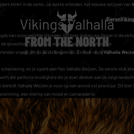
jders klinkt in de verte. Ja, beste vrienden, het nieuwe seizoen van
V
Vikings Valhalla
Bieren
Viking
a’s van onze geliefde Vikingen. Dit keer duiken we dieper in de verha
 de gevechten zijn heviger en de intriges nog spannender.
vrienden vraagt om de juiste begeleider. En daar onze
Valhalla Weiz
e schemering, en je opent een fles Valhalla Weizen. De eerste slok bre
 heeft die perfecte kruidigheid die je doet denken aan de ruige land
bereidt Valhalla Weizen je voor op een avond vol avontuur. Dit bier 
overwinning, een viering van moed en camaraderie.