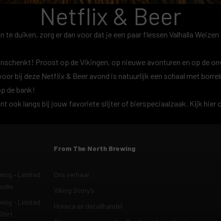
Netflix & Beer
in te duiken, zorg er dan voor dat je een paar flessen Valhalla Weizen 
 inschenkt
! Proost op de Vikingen, op nieuwe avonturen en op de onv
oor bij deze Netflix & Beer avond is natuurlijk een schaal met borre
op de bank!
unt ook langs bij jouw favoriete slijter of bierspeciaalzaak. Kijk
hier
o
From The North Brewing
ing – Limited
Ons verhaal
oodie
Viking Story’s
ing - Limited
Horeca en detailhandel
Shirt