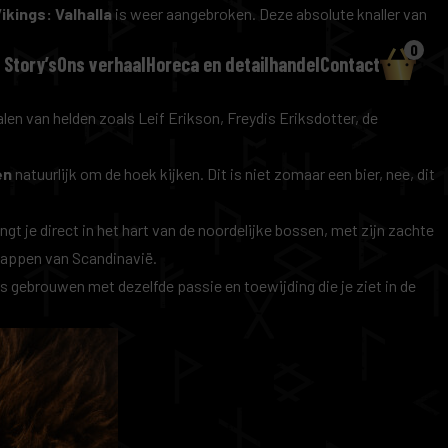
ikings: Valhalla
is weer aangebroken. Deze absolute knaller van
0
 Story’s
Ons verhaal
Horeca en detailhandel
Contact
len van helden zoals Leif Erikson, Freydis Eriksdotter, d
e
en
natuurlijk om de hoek kijken. Dit is niet zomaar een bier, nee, dit
ngt je direct in het hart van de noordelijke bossen, met zijn zachte
schappen van Scandinavië.
is gebrouwen met dezelfde passie en toewijding die je ziet in de