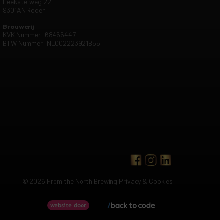
Leeksterweg 22
9301AN Roden
Brouwerij
KVK Nummer: 68466447
BTW Nummer: NL002223921B55
© 2026 From the North Brewing
|
Privacy & Cookies
Back to code
website door