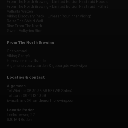
From The North Brewing – Limited Edition First raid Hoodie
From The North Brewing - Limited Edition First raid T-Shirt
Valhalla Weizen
Viking Discovery Pack - Unleash Your Inner Viking!
Raise The Shield Wall
Rise From The North
Sweet Valkyries Ride
From The North Brewing
Ons verhaal
Viking Story’s
Horeca en detailhandel
Algemene voorwaarden & geborgde werkwijze
Locaties & contact
Algemeen
Tel Wietse: 06 30 36 68 58 (WB Sales)
Tel Lars: 06 41 12 10 39
E-mail:
info@fromthenorthbrewing.com
Locatie Roden
Leeksterweg 22
9301AN Roden