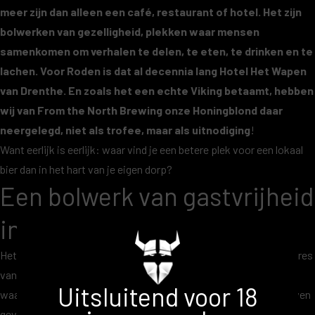
meer zijn dan alleen een café, restaurant of hotel. Het zijn
bolwerken van gezelligheid, plekken waar mensen
samenkomen om verhalen te delen, te eten, te drinken en te
lachen. Voor Roden is dat al decennia lang Hotel Het Wapen
van Drenthe. En zoals het een echte Viking betaamt, hebben
wij van From the North Brewing onze Honingblond daar
neergelegd, niet als trofee, maar als uitnodiging
!
Want eerlijk is eerlijk: waar vind je een betere plek voor een lokaal
bier dan in het hart van je eigen dorp?
Een bolwerk van gastvrijheid
in Roden
Het Wapen van Drenthe staat al jaren bekend als hét gastvrije adres
van Roden. Een hotel met comfortabele kamers, een restaurant
Uitsluitend voor 18
waar streekgerechten op de kaart staan en een café waar het leven
gevierd wordt. Voor inwoners is het een vertrouwde plek, voor