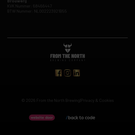
Brouwerij
KVK Nummer: 68466447
BTW Nummer: NL002223921B55
© 2026 From the North Brewing
|
Privacy & Cookies
Back to code
website door