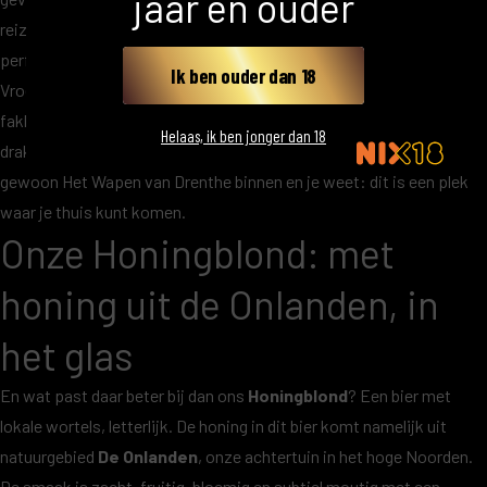
jaar en ouder
reizigers een warme uitvalsbasis en voor ons, de brouwers, een
perfecte plek om als streekproduct te mogen stralen.
Ik ben ouder dan 18
Vroeger verzamelden Vikingen zich in lange hallen van hout, met
fakkels, eten en vooral drank. Vandaag de dag hoef je geen
Helaas, ik ben jonger dan 18
drakenboot te hebben om diezelfde warmte te ervaren. Je stapt
gewoon Het Wapen van Drenthe binnen en je weet: dit is een plek
waar je thuis kunt komen.
Onze Honingblond: met
honing uit de Onlanden, in
het glas
En wat past daar beter bij dan ons
Honingblond
? Een bier met
lokale wortels, letterlijk. De honing in dit bier komt namelijk uit
natuurgebied
De Onlanden
, onze achtertuin in het hoge Noorden.
De smaak is zacht, fruitig, bloemig en subtiel moutig met een