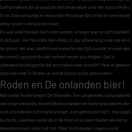
Catharinakerk die al vanaf de dertiende eeuw over het dorp uitkijkt.
Ot en Sien natuurlijk en Havezate Mensinge dat sinds de veertiende
eeuw stoer in de bossen staat.
En wat veel mensen niet meer weten: vroeger was er zelf hopteelt
in de buurt. Het Noordse bier-DNA zit dus al heel lang in de ziel en in
de grond. Het was slechts een kwestie van tijd voordat er weer een
brouwerij opstond die dat verhaal verder zou dragen. Dat is
uiteraard het bruggetje dat we maken naar onszelf! Maar er gebeurt
nog veel meer in Roden, er wordt lustig op los gebrouwen!
Roden en De onlanden bier!
Net onder Roden begint De Onlanden. Een uitgestrekt natuurgebied
van ruige wetlands, bloemrijke hooilanden en natte grasvlaktes die
zich uitstrekken richting Groningen. Een gebied dat leeft. Hier jagen
buizerds, zwerven reeën door de mist en kruipen libellen als kleine
drakentemmers door het riet. Maar De Onlanden staan vooral