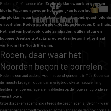
Roden en De Onlanden bier |
Er zijn plekken waar bier gewoon
0
bier is. Waar men gewoon het dagelijkse leven leeft. En er
zijn plekken waar bier ontstaat uit wind, grond, geschiedenis
en verhalen. Roden is zo’n plek. Het hoge Noorden. Ons thuis.
Het land van houtrook, oude zandpaden, stille natuur en
koppige Drentse trots. En precies dáár begon het verhaal
van From The North Brewing.
Roden, daar waar het
Noorden begon te borrelen
Roden is een oud esdorp, voor het eerst genoemd in 1139. Ouder dan
de meeste kroegen, ouder dan menig brouwketel. Eeuwenlang
leefden hier boeren, jagers en vaklieden op de hoge zandgronden en
veenstroken.
Onze dorpskern ademt nog steeds die geschiedenis. De brink waar
paarden vroeger rondtrokken en soms vandaag de dag ook nog! De