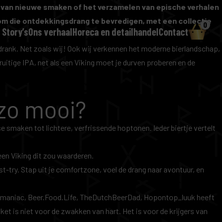
nen van nieuwe smaken of het verzamelen van epische verhalen
om die ontdekkingsdrang te bevredigen, met een collectie
0
 Story’s
Ons verhaal
Horeca en detailhandel
Contact
drank. Net zoals wij! Ook wij verkennen het moderne bierlandschap,
ruitige IPA, net als een Viking moet je durven proberen en de
zo mooi?
se smaken tot lichtere, verfrissende hoptonen. Ieder biertje vertelt
 een Viking dit zou waarderen.
t-try. Stap uit je comfortzone, voel de drang naar avontuur, en
omaniac
, Beer.Food.Life,
TheDutchBeerDad
, Hopontop_luuk heeft
ket is niet voor de zwakken van hart. Het is voor de krijgers van