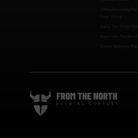
Viking Discovery Pa
Inner Viking!
Raise The Shield Wal
Rise From The Nort
Sweet Valkyries Rid