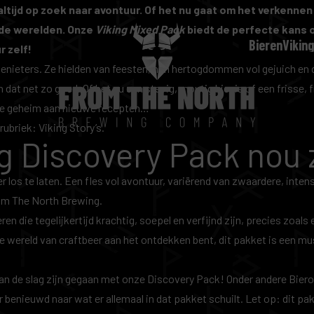
s altijd op zoek naar avontuur. Of het nu gaat om het verken
ide werelden. Onze
Viking Mixed Pack
biedt de perfecte kans 
Bieren
Viking
r zelf!
enieters. Ze hielden van feesten, hun hertogdommen vol gejuich en 
t net zo goed. Of het nu een stevig, moutig bier is of een frisse, f
te geheim aan nieuwe recepten…
 rubriek:
Viking Story’s
.
g Discovery Pack nou 
er los te laten. Een fles vol avontuur, variërend van zwaardere, inten
rom The North Brewing.
en die tegelijkertijd krachtig, soepel en verfijnd zijn, precies zoals
de wereld van craftbeer aan het ontdekken bent, dit pakket is een mus
 aan de slag zijn gegaan met onze Discovery Pack! Onder andere
Bier
 benieuwd naar wat er allemaal in dat pakket schuilt. Let op: dit pak