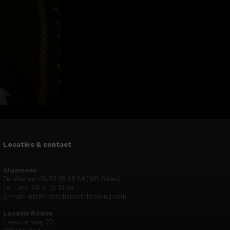
Locaties & contact
Algemeen
Tel Wietse: 06 30 36 68 58 (WB Sales)
Tel Lars: 06 41 12 10 39
E-mail:
info@fromthenorthbrewing.com
Locatie Roden
Leeksterweg 22