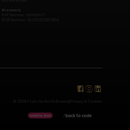
9301AN Roden
Brouwerij
KVK Nummer: 68466447
BTW Nummer: NL002223921B55
© 2026 From the North Brewing
|
Privacy & Cookies
Back to code
website door