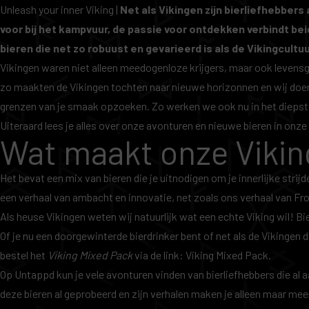
Unleash your inner Viking |
Net als Vikingen zijn bierliefhebber
voor bij het kampvuur, de passie voor ontdekken verbindt be
bieren die net zo robuust en gevarieerd is als de Vikingcultuu
Vikingen waren niet alleen meedogenloze krijgers, maar ook levensg
zo maakten de Vikingen tochten naar nieuwe horizonnen en wij doen da
grenzen van je smaak opzoeken. Zo werken we ook nu in het dieps
Uiteraard lees je alles over onze avonturen en nieuwe bieren in onze
Wat maakt onze Vikin
Het bevat een mix van bieren die je uitnodigen om je innerlijke strijd
een verhaal van ambacht en innovatie, net zoals ons verhaal van F
Als heuse Vikingen weten wij natuurlijk wat een echte Viking wil! Bier
Of je nu een doorgewinterde bierdrinker bent of net als de Vikingen 
bestel het
Viking Mixed Pack
via de link:
Viking Mixed Pack
.
Op Untappd kun je vele avonturen vinden van bierliefhebbers die al
deze bieren al geprobeerd en zijn verhalen maken je alleen maar meer